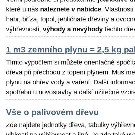
které u nás
naleznete v nabídce
. Vlastnosti
habr, bříza, topol, jehličnaté dřeviny a ovocn
výhřevnosti,
výhody a nevýhody
těchto dřev
1 m3 zemního plynu = 2,5 kg pa
Tímto výpočtem si můžete orientačně spočít
dřeva při přechodu z topení plynem. Musím
plynu na ohřev vody a vaření. Další informace
spotřebu u novostavby a další užitečné vzor
Vše o palivovém dřevu
Zde najdete jednotky dřeva, tabulky výhřevno
vlhkosti na výhřevnost a jiné. Je zde také vy